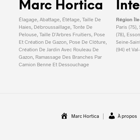
Marc Hortica
Int
Élagage, Abattage, Étêtage, Taille De
Région Îl
Haies, Débroussaillage, Tonte De
Paris (75),
Pelouse, Taille D’Arbres Fruitiers, Pose
(78), Esson
Et Création De Gazon, Pose De Clôture,
Seine-Sain
Création De Jardin Avec Rouleau De
(94) et Val
Gazon, Ramassage Des Branches Par
Camion Benne Et Dessouchage
Marc Hortica
À propos