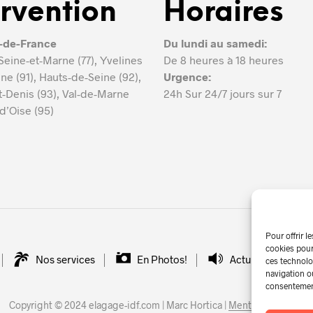
ervention
Horaires
e-de-France
Du lundi au samedi:
 Seine-et-Marne (77), Yvelines
De 8 heures à 18 heures
ne (91), Hauts-de-Seine (92),
Urgence:
t-Denis (93), Val-de-Marne
24h Sur 24/7 jours sur 7
-d’Oise (95)
Pour offrir l
cookies pour
Nos services
En Photos!
Actualités
ces technolo
navigation ou
consentement 
Copyright © 2024 elagage-idf.com | Marc Hortica |
Mentions légales