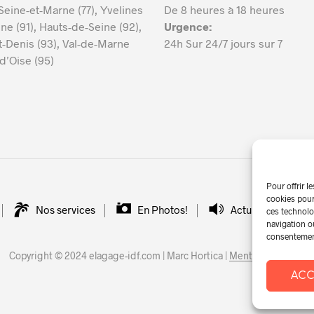
 Seine-et-Marne (77), Yvelines
De 8 heures à 18 heures
ne (91), Hauts-de-Seine (92),
Urgence:
t-Denis (93), Val-de-Marne
24h Sur 24/7 jours sur 7
-d’Oise (95)
Pour offrir l
cookies pour
Nos services
En Photos!
Actualités
ces technolo
navigation ou
consentement 
Copyright © 2024 elagage-idf.com | Marc Hortica |
Mentions légales
ACC