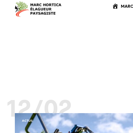
 MARC
12/02
ACTUS