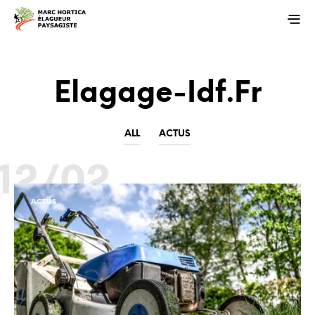
Elagage-Idf.fr
ALL
ACTUS
12/02
ACTUS