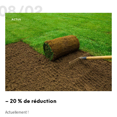
08/02
ACTUS
– 20 % de réduction
Actuellement !